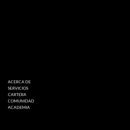
MENÚ
TRABAJAR
ACERCA DE
RELLENE ESTE
SERVICIOS
FORMULARIO PARA
CARTERA
ÚNETE A NUESTRA BASE
COMUNIDAD
DE DATOS
ACADEMIA
CUANDO TENEMOS
VACANTES >
ENLACE