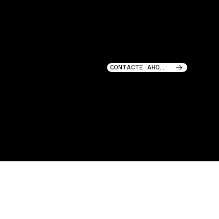
SOCIALES
CONTACTO
HISTORIAS DE GARAJE LLC
INSTAGRAM
218 Calle Lafayette
LinkedIn
SOHO, NUEVA YORK, 10012
CONTACTE AHORA
GARAGE STORIES © 2025
GARAGE STORIES © 2025