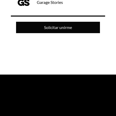
Garage Stories
Solicitar unirme
GARAGE STORIES
Agencia de marketing experiencial especializada en eventos e innovación.
NEWSLETTER