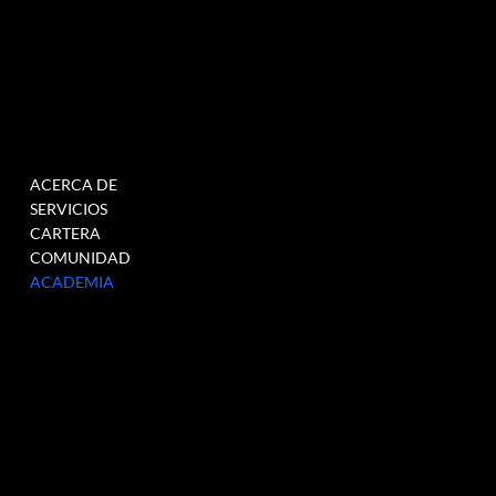
MENÚ
TRABAJAR
ACERCA DE
RELLENE ESTE
SERVICIOS
FORMULARIO PARA
CARTERA
ÚNETE A NUESTRA BASE
COMUNIDAD
DE DATOS
ACADEMIA
CUANDO TENEMOS
VACANTES >
ENLACE
SOCIALES
CONTACTO
HISTORIAS DE GARAJE LLC
INSTAGRAM
218 Calle Lafayette
LinkedIn
SOHO, NUEVA YORK, 10012