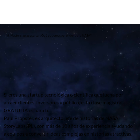
🚀 Masterclass gratuita: ¿Qué podemos aprender de la NASA?
Si eres una startup tecnológica o científica que lucha por
atraer clientes, inversores y público, esta clase magistral
GRATUITA es para ti.
Paul Propster, ex arquitecto jefe de historias de NASA
StoryLab (JPL), con más de 10 años de experiencia ayudando
a equipos a convertir ideas complejas en historias atractivas,