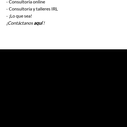
- Consultoría online
- Consultoría y talleres IRL
- ¡Lo que sea!
¡Contáctanos
aquí
!
GARAGE STORIES
Agencia de marketing experiencial especializada en eventos e innovación.
NEWSLETTER