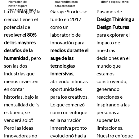
Narración de
emprendimiento
diseño especulativo
historias para
para creadores
tecnología y ciencia
Pasamos de
La tecnología y la
Garage Stories se
Design Thinking a
ciencia tienen el
fundó en 2017
Design Futures
potencial de
como un
para explorar el
resolver el 80%
laboratorio de
impacto de
de los mayores
innovación para
nuestras
desafíos de la
medios durante el
decisiones en el
humanidad
, pero
auge de las
mundo que
son las dos
tecnologías
estamos
industrias que
inmersivas,
construyendo,
menos invierten
abriendo infinitas
generando
en contar
oportunidades
reacciones e
historias, bajo la
para los creativos.
inspirando a las
mentalidad de "si
Lo que comenzó
personas a
es bueno, se
como un enfoque
superar las
venderá solo".
en la narración
limitaciones.
Pero las ideas
inmersiva pronto
Nuestro enfoque
innovadoras no
evolucionó hacia