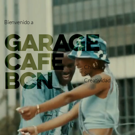
Bienvenido a
garage
cafe
Chispa
bcn
Su
Creatividad