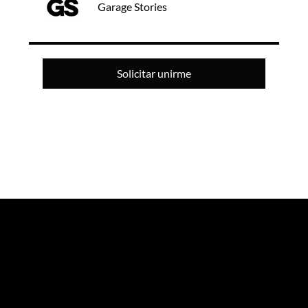
Garage Stories
Solicitar unirme
GARAGE STORIES
Agencia de marketing experiencial especializada en eventos e innovación.
NEWSLETTER