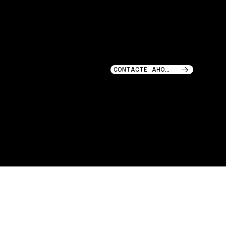
SOCIALES
CONTACTO
HISTORIAS DE GARAJE LLC
INSTAGRAM
218 Calle Lafayette
LinkedIn
SOHO, NUEVA YORK, 10012
CONTACTE AHORA
GARAGE STORIES © 2025
GARAGE STORIES © 2025