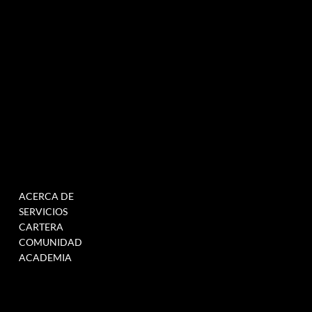
MENÚ
TRABAJAR
ACERCA DE
RELLENE ESTE
SERVICIOS
FORMULARIO PARA
CARTERA
ÚNETE A NUESTRA BASE
COMUNIDAD
DE DATOS
ACADEMIA
CUANDO TENEMOS
VACANTES >
ENLACE