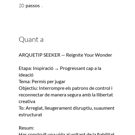
20 passos
20
passos
Quant a
ARQUETIP SEEKER — Reignite Your Wonder
Etapa: Inspiració → Progressant cap a la
ideació
Tema: Permís per jugar
Objectiu: Interrompre els patrons de control i
reconnectar de manera segura amb la llibertat
creativa
To: Arreglat, lleugerament disruptiu, suaument
estructurat
Resum:
Has construït una vida al voltant de la fiabilitat,