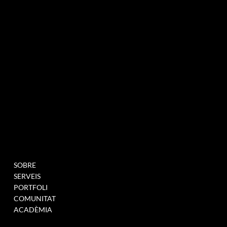
BUTLLETÍ INFORMATIU
MENU
PROJECTES
SOBRE
OMPLIU AQUEST
SERVEIS
FORMULARI PER A
PORTFOLI
UNEIX-TE A LA NOSTRA
COMUNITAT
BASE DE DADES
ACADÈMIA
QUAN TINGUEM