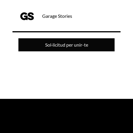
Garage Stories
Sol·licitud per unir-te
GARAGE STORIES
agència de màrqueting experiencial especialitzada en esdeveniments i innovació