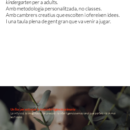
kindergarten
per a adults.
Amb metodologia personalitzada, no classes.
Amb cambrers creatius que escolten i ofereixen idees.
I una taula plena de gent gran que va venir a jugar.
Un lloc per entrenar la teva intel·ligència primaria
La intuïció, la imaginació, l'expressió i la intel·ligència emocional que portes, i la IA mai
les tindrà.