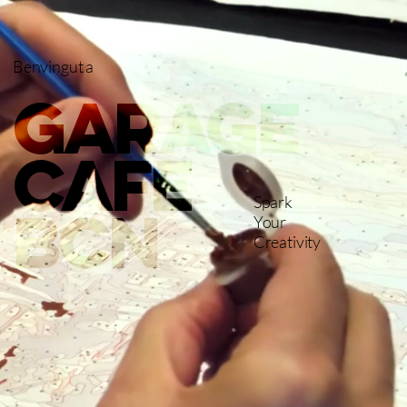
Benvingut a
garage
cafe
Spark
bcn
Your
Creativity