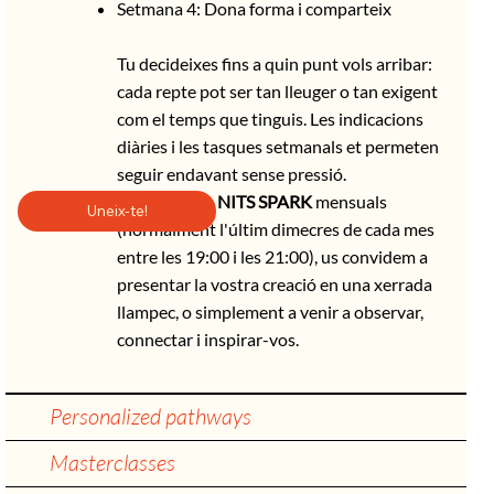
Setmana 4: Dona forma i comparteix
Tu decideixes fins a quin punt vols arribar:
cada repte pot ser tan lleuger o tan exigent
com el temps que tinguis. Les indicacions
diàries i les tasques setmanals et permeten
seguir endavant sense pressió.
A les nostres
NITS SPARK
mensuals
Uneix-te!
(normalment l'últim dimecres de cada mes
entre les 19:00 i les 21:00), us convidem a
presentar la vostra creació en una xerrada
llampec, o simplement a venir a observar,
connectar i inspirar-vos.
Personalized pathways
Masterclasses