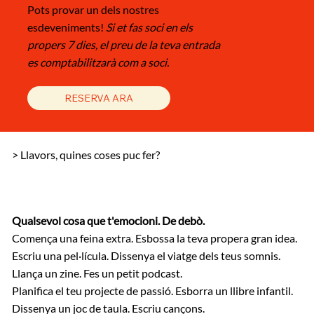
Pots provar un dels nostres
esdeveniments!
Si et fas soci en els
propers 7 dies, el preu de la teva entrada
es comptabilitzarà com a soci.
RESERVA ARA
> Llavors,
quines coses puc fer?
Qualsevol cosa que t'emocioni. De debò.
Comença una feina extra. Esbossa la teva propera gran idea.
Escriu una pel·lícula. Dissenya el viatge dels teus somnis.
Llança un zine. Fes un petit podcast.
Planifica el teu projecte de passió. Esborra un llibre infantil.
Dissenya un joc de taula. Escriu cançons.