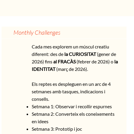
Monthly Challenges
Cada mes explorem un múscul creatiu
diferent: des de
la CURIOSITAT
(gener de
2026) fins
al FRACÀS
(febrer de 2026) o
la
IDENTITAT
(març de 2026).
Els reptes es despleguen en un arc de 4
setmanes amb tasques, indicacions i
consells.
Setmana 1: Observar i recollir espurnes
Setmana 2: Converteix els coneixements
en idees
Setmana 3: Prototip i joc