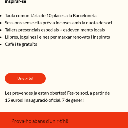
inspirar-se
Taula comunitària de 10 places a la Barceloneta
Sessions sense cita prèvia incloses amb la quota de soci
Tallers presencials especials + esdeveniments locals
Llibres, joguines i eines per marxar renovats i inspirats
Cafè i te gratuïts
Uneix-te!
Les prevendes ja estan obertes! Fes-te soci, a partir de
15 euros! Inauguració oficial, 7 de gener!
Prova-ho abans d'unir-t'hi!