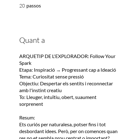
20 passos
20
passos
Quant a
ARQUETIP DE L'EXPLORADOR: Follow Your
Spark
Etapa: Inspiració → Progressant cap a Ideació
Tema: Curiositat sense pressió
Objectiu: Despertar els sentits i reconnectar
amb l'instint creatiu
To: Lleuger, intuïtiu, obert, suaument
sorprenent
Resum:
Ets curiós per naturalesa, potser fins i tot
desbordant idees. Però, per on comences quan
res no et sembla prou centrat o important?