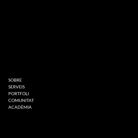
MENU
PROJECTES
SOBRE
OMPLIU AQUEST
SERVEIS
FORMULARI PER A
PORTFOLI
UNEIX-TE A LA NOSTRA
COMUNITAT
BASE DE DADES
ACADÈMIA
QUAN TINGUEM
OBERTURES >
ENLLAÇ