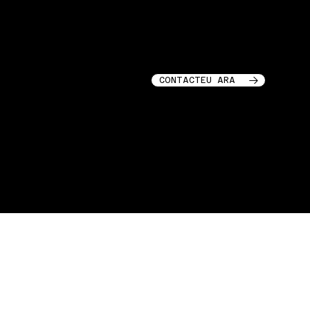
XARXES SOCIALS
CONTACTE
GARAGE STORIES LLC
INSTAGRAM
218 LAFAYETTE ST
LINKEDIN
SOHO, NOVA YORK, 10012
CONTACTEU ARA
GARAGE STORIES © 2025
GARAGE STORIES © 2025